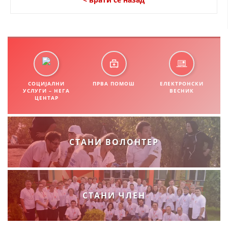
СТРУКТУРА НА ОРГАНИЗАЦИЈАТА
КОНТАКТ ИНФОРМАЦИИ
ЧЛЕНСТВО ВО ПРОФЕСИОНАЛНИ ТЕЛА
СОЦИЈАЛНИ
ЗАКОН ЗА ЦКРМ
ПРВА ПОМОШ
ЕЛЕКТРОНСКИ
УСЛУГИ – НЕГА
ВЕСНИК
ЦЕНТАР
СТАТУТ НА ЦКРМ
СТАНИ ВОЛОНТЕР
ОРГАНИЗАЦИЈА И РАЗВОЈ
РАКОВОДЕН ОДБОР
СТАНИ ЧЛЕН
СОБРАНИЕ
СТРУКТУРА И ОРГАНИЗАЦИОНА ПОСТАВЕНОСТ