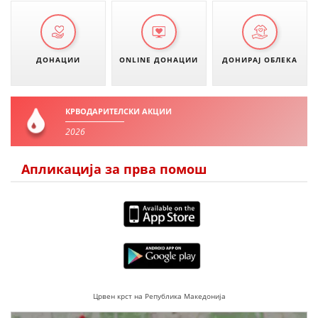
ДИСЕМИНАЦИЈА
MЕЃУНАРОДНО ХУМАНИТАРНО ПРАВО
ДОНАЦИИ
ONLINE ДОНАЦИИ
ДОНИРАЈ ОБЛЕКА
ПРОМОЦИЈА НА ХУМАНИ ВРЕДНОСТИ
УПОТРЕБА И ЗАШТИТА НА АМБЛЕМОТ
КРВОДАРИТЕЛСКИ АКЦИИ
СОЦИЈАЛНО ХУМАНИТАРНА ДЕЈНОСТ
2026
КАКО ДА ДОНИРАТЕ
Апликација за прва помош
ПОДГОТВЕНОСТ И ДЕЈСТВО ПРИ КАТАСТРОФИ
ТИМОВИ НА ООЦК ОХРИД
ПРОЕКТИ – ПОДГОТВЕНОСТ И ДЕЈСТВУВАЊЕ ПРИ КАТАСТРОФИ
ОДНОСИ СО ЈАВНОСТ
ИСТРАЖУВАЊЕ НА ЈАВНО МИСЛЕЊЕ
Црвен крст на Република Македонија
МЕЃУНАРОДНА СОРАБОТКА