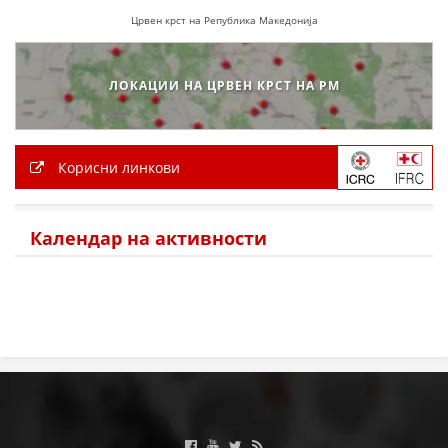
Црвен крст на Република Македонија
ЗНАЧЕЊЕ НА СЛУЖБАТА ЗА БАРАЊЕ
ФОРМУЛАРИ ЗА БАРАЊА
ЛОКАЦИИ НА ЦРВЕН КРСТ НА РМ
ЗДРАВСТВЕНО ПРЕВЕНТИВНА ДЕЈНОСТ
ПРВА ПОМОШ
Корисни линкови
КРВОДАРИТЕЛСТВО
ИНФОРМАЦИИ ЗА БОЛЕСТИ
Календар на активности
МЕНАЏМЕНТ НА ВОЛОНТЕРИ
ЗА НАС
ДЕЈСТВУВАЊЕ