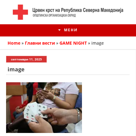
МЕНИ
Home
»
Главни вести
»
GAME NIGHT
»
image
септември 11, 2025
image
ИСТОРИЈАТ НА ЦКРМ
ИСТОРИЈАТ НА ДВИЖЕЊЕТО