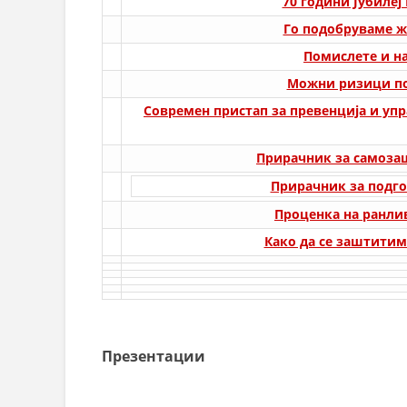
70 години Јубилеј
Го подобруваме ж
Помислете и на
Можни ризици по
Современ пристап за превенција и уп
Прирачник за самозаш
Прирачник за подго
Проценка на ранлив
Како да се заштитим
Презентации