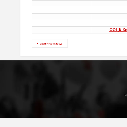
ООЦК Ко
< врати се назад
Ц