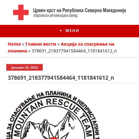
МЕНИ
Home
»
Главни вести
»
Акција за спасување на
планина
»
378691_218377941584464_1181841612_n
јануари 24, 2022
378691_218377941584464_1181841612_n
ИСТОРИЈАТ НА ЦКРМ
ИСТОРИЈАТ НА ДВИЖЕЊЕТО