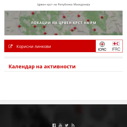
Црвен крст на Република Македонија
ЗНАЧЕЊЕ НА СЛУЖБАТА ЗА БАРАЊЕ
ФОРМУЛАРИ ЗА БАРАЊА
ЛОКАЦИИ НА ЦРВЕН КРСТ НА РМ
ЗДРАВСТВЕНО ПРЕВЕНТИВНА ДЕЈНОСТ
ПРВА ПОМОШ
Корисни линкови
КРВОДАРИТЕЛСТВО
ИНФОРМАЦИИ ЗА БОЛЕСТИ
Календар на активности
МЕНАЏМЕНТ НА ВОЛОНТЕРИ
ЗА НАС
ДЕЈСТВУВАЊЕ