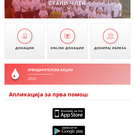
СТАНИ ЧЛЕН
ДИСЕМИНАЦИЈА
MЕЃУНАРОДНО ХУМАНИТАРНО ПРАВО
ПРОМОЦИЈА НА ХУМАНИ ВРЕДНОСТИ
УПОТРЕБА И ЗАШТИТА НА АМБЛЕМОТ
ДОНАЦИИ
ONLINE ДОНАЦИИ
ДОНИРАЈ ОБЛЕКА
СОЦИЈАЛНО ХУМАНИТАРНА ДЕЈНОСТ
КАКО ДА ДОНИРАТЕ
КРВОДАРИТЕЛСКИ АКЦИИ
ПОДГОТВЕНОСТ И ДЕЈСТВО ПРИ КАТАСТРОФИ
2026
ТИМОВИ НА ООЦК ОХРИД
Апликација за прва помош
ПРОЕКТИ – ПОДГОТВЕНОСТ И ДЕЈСТВУВАЊЕ ПРИ КАТАСТРОФИ
ОДНОСИ СО ЈАВНОСТ
ИСТРАЖУВАЊЕ НА ЈАВНО МИСЛЕЊЕ
МЕЃУНАРОДНА СОРАБОТКА