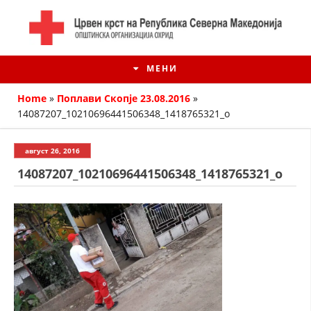
МЕНИ
Home
»
Поплави Скопје 23.08.2016
»
14087207_10210696441506348_1418765321_o
август 26, 2016
14087207_10210696441506348_1418765321_o
ИСТОРИЈАТ НА ЦКРМ
ИСТОРИЈАТ НА ДВИЖЕЊЕТО