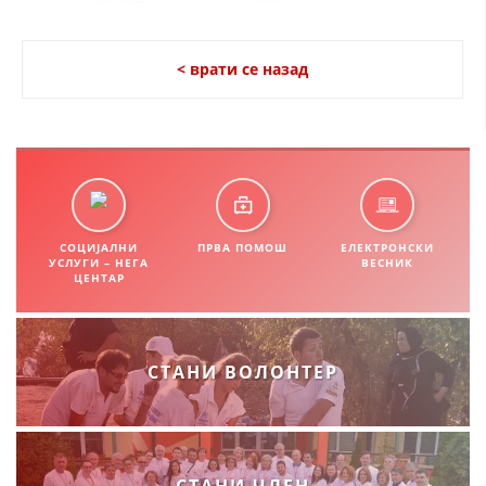
СТРУКТУРА НА ОРГАНИЗАЦИЈАТА
КОНТАКТ ИНФОРМАЦИИ
< врати се назад
ЧЛЕНСТВО ВО ПРОФЕСИОНАЛНИ ТЕЛА
ЗАКОН ЗА ЦКРМ
СТАТУТ НА ЦКРМ
СОЦИЈАЛНИ
ПРВА ПОМОШ
ЕЛЕКТРОНСКИ
УСЛУГИ – НЕГА
ВЕСНИК
ЦЕНТАР
ОРГАНИЗАЦИЈА И РАЗВОЈ
СТАНИ ВОЛОНТЕР
РАКОВОДЕН ОДБОР
СОБРАНИЕ
СТРУКТУРА И ОРГАНИЗАЦИОНА ПОСТАВЕНОСТ