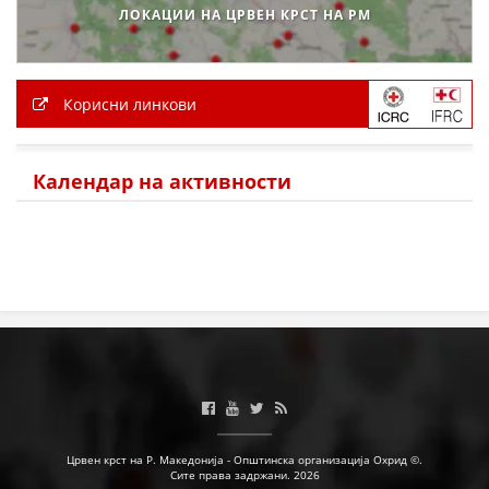
ЛОКАЦИИ НА ЦРВЕН КРСТ НА РМ
ЗНАЧЕЊЕ НА СЛУЖБАТА ЗА БАРАЊЕ
ФОРМУЛАРИ ЗА БАРАЊА
Корисни линкови
ЗДРАВСТВЕНО ПРЕВЕНТИВНА ДЕЈНОСТ
ПРВА ПОМОШ
Календар на активности
КРВОДАРИТЕЛСТВО
ИНФОРМАЦИИ ЗА БОЛЕСТИ
МЕНАЏМЕНТ НА ВОЛОНТЕРИ
ЗА НАС
ДЕЈСТВУВАЊЕ
Црвен крст на Р. Македонија - Општинска организација Охрид ©.
Сите права задржани. 2026