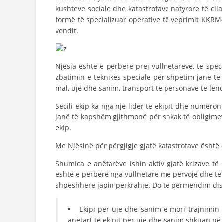
kushteve sociale dhe katastrofave natyrore të cil
formë të specializuar operative të veprimit KKRM
vendit.
Njësia është e përbërë prej vullnetarëve, të spe
zbatimin e teknikës speciale për shpëtim janë t
mal, ujë dhe sanim, transport të personave të lënd
Secili ekip ka nga një lider të ekipit dhe numëron
janë të kapshëm gjithmonë për shkak të obligimev
ekip.
Me Njësinë për përgjigje gjatë katastrofave është c
Shumica e anëtarëve ishin aktiv gjatë krizave t
është e përbërë nga vullnetarë me përvojë dhe të
shpeshherë japin përkrahje. Do të përmendim di
Ekipi për ujë dhe sanim e mori trajnimin n
anëtar[ të ekipit për ujë dhe sanim shkuan në