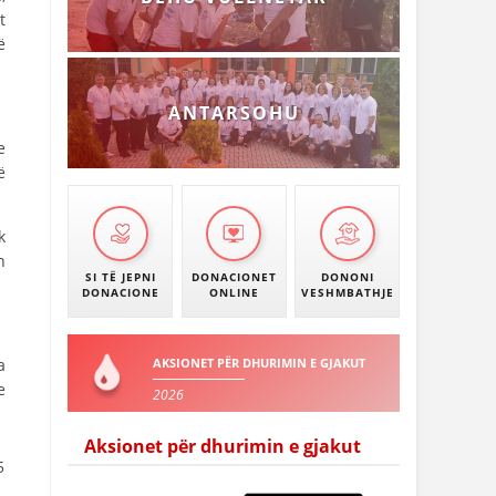
t
ë
ANTARSOHU
e
ë
k
n
SI TË JEPNI
DONACIONET
DONONI
DONACIONE
ONLINE
VESHMBATHJE
a
AKSIONET PËR DHURIMIN E GJAKUT
e
2026
Aksionet për dhurimin e gjakut
5