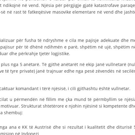
STRUKTURA E ORGANIZATËS
at ndikojnë në vend. Njësia për përgjigje gjatë katastrofave paraqe
-së në rast të fatkeqësive masovike elementare në vend dhe jasht
KONTAKT INFORMACIONE
ANËTARËSIMI NË STRUKTURAT PROFESIONALE
cializuar për fusha të ndryshme e cila me pajisje adekuate dhe m
ë pajisur për të dhënë ndihmën e parë, shpëtim në ujë, shpëtim n
LIGJI I KRYQIT TË KUQ
uar dhe përkrahje tjetër logjistike.
STATUTI I KRYQIT TË KUQ
 plus nga 5 anëtarë. Të gjithë anëtarët në ekip janë vullnetarë (nu
e të tyre private) janë trajnuar edhe nga pesë zëvendës në secilë
aktuar komandant i tërë njësisë, i cili gjithashtu është vullnetar.
ORGANIZIMI DHE ZHVILLIMI
ë cilat u përmendën në fillim me çka mund të përmbyllim se njësi
 motivuar. Strukturat shtetërore e njohin njësinë si kompetente dh
BORDI DREJTUES
sa shembuj:
KUVENDI
ga ana e KK të Austrisë dhe si rezultat i kualitetit dhe diturisë 
STRUKTURA DHE STRUKTURA ORGANIZATIVE
 mision në Indonezi