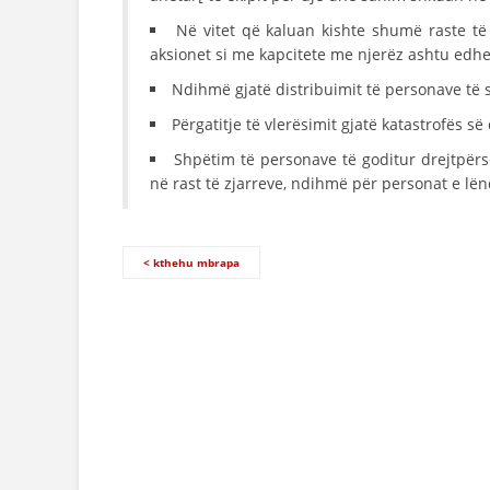
Në vitet që kaluan kishte shumë raste të 
aksionet si me kapcitete me njerëz ashtu edh
Ndihmë gjatë distribuimit të personave të 
Përgatitje të vlerësimit gjatë katastrofës s
Shpëtim të personave të goditur drejtpërs
në rast të zjarreve, ndihmë për personat e lë
< kthehu mbrapa