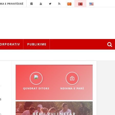
IKA E PRIVATËSISË
ORPORATIV
PUBLIKIME
QENDRAT DITORE
NDIHMA E PARË
a
,
BËHU VULLNETAR