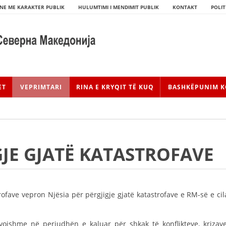
NE ME KARAKTER PUBLIK
HULUMTIMI I MENDIMIT PUBLIK
KONTAKT
POLIT
ET
VEPRIMTARI
RINA E KRYQIT TË KUQ
BASHKËPUNIM K
GJE GJATË KATASTROFAVE
HISTORIA E LËVIZJES
rofave vepron Njësia për përgjigje gjatë katastrofave e RM-së e cil
HISTORIA E KRYQIT TË KUQ
evojshme në periudhën e kaluar për shkak të konflikteve, krizave