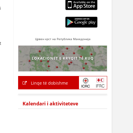
i
Црвен крст на Република Македонија
t
LOKACIONET E KRYQIT TË KUQ
Linqe të dobishme
Kalendari i aktiviteteve