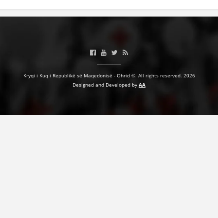
HULUMTIMI I OPINIONIT PUBLIK
BASHKËPUNIM NDËRKOMBËTAR
MARRËVESHJE
PROJEKTE
Kryqi i Kuq i Republikë së Maqedonisë - Ohrid ©. All rights reserved. 2026
Designed and Developed by
AA
SHËRBIMI PËR KËRKIM
VEPRIMTARI SHËNDETËSORE PREVENTIVE
NDIHMA E PARË
DHURIMI I GJAKUT
MENAXHIM ME VULLNETARË
KUSH JEMI NE