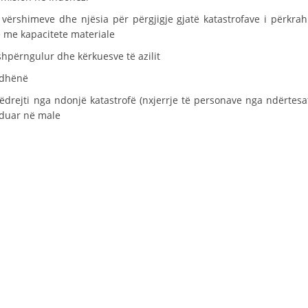
vërshimeve dhe njësia për përgjigje gjatë katastrofave i përkrah
DISEMINIMI
e me kapacitete materiale
DREJTA NDERKOMBETARE HUMANITARE
shpërngulur dhe kërkuesve të azilit
PROMOVIMI I VLERAVE HUMANE
ë dhënë
PËRDORIMIN DHE MBROJTJEN E STEMËS
ëdrejti nga ndonjë katastrofë (nxjerrje të personave nga ndërtesa
nduar në male
SOCIALO-HUMANITARE
SI TË JEPNI DONACIONE
PËRGATITSHMËRI DHE VEPRIM GJATË KATASTROFAVE
EKIPE PËRGJIGJE DISASTER
STACIONIN E UJIT SHPËTIMIT – VODNO
EOK E CK
PROJEKTE
MARRDHËNJE ME PUBLIKUN