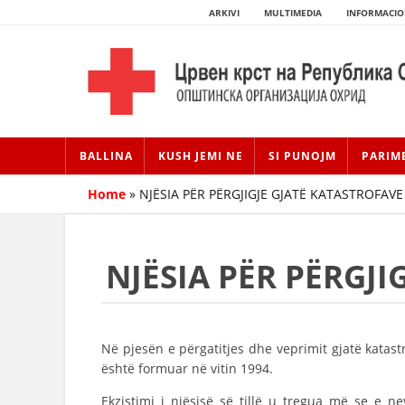
ARKIVI
MULTIMEDIA
INFORMACIO
BALLINA
KUSH JEMI NE
SI PUNOJM
PARIM
Home
»
NJËSIA PËR PËRGJIGJE GJATË KATASTROFAVE
NJËSIA PËR PËRGJI
Në pjesën e përgatitjes dhe veprimit gjatë katast
është formuar në vitin 1994.
Ekzistimi i njësisë së tillë u tregua më se e n