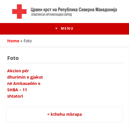
MENU
Home
»
Foto
Foto
Akcion për
dhurimin e gjakut
në Ambasadën e
SHBA – 11
shtatori
HISTORIA E LËVIZJES
< kthehu mbrapa
HISTORIA E KRYQIT TË KUQ