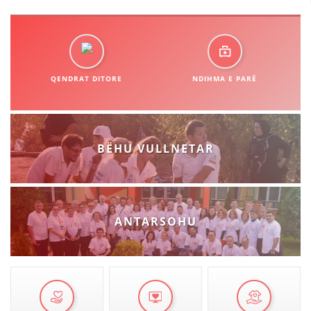
STRUKTURA E ORGANIZATËS
KONTAKT INFORMACIONE
ANËTARËSIMI NË STRUKTURAT PROFESIONALE
QENDRAT DITORE
NDIHMA E PARË
LIGJI I KRYQIT TË KUQ
STATUTI I KRYQIT TË KUQ
BËHU VULLNETAR
ANTARSOHU
ORGANIZIMI DHE ZHVILLIMI
BORDI DREJTUES
KUVENDI
STRUKTURA DHE STRUKTURA ORGANIZATIVE