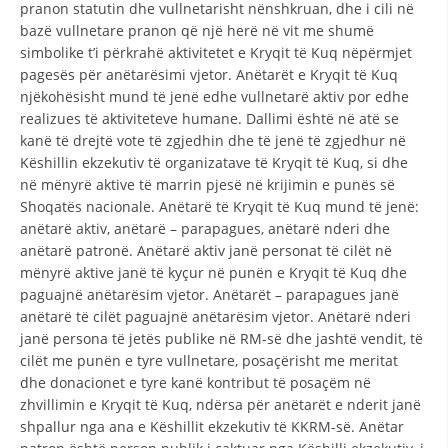
STRUKTURA E ORGANIZATËS
pranon statutin dhe vullnetarisht nënshkruan, dhe i cili në
bazë vullnetare pranon që një herë në vit me shumë
KONTAKT INFORMACIONE
simbolike t’i përkrahë aktivitetet e Kryqit të Kuq nëpërmjet
pagesës për anëtarësimi vjetor. Anëtarët e Kryqit të Kuq
ANËTARËSIMI NË STRUKTURAT PROFESIONALE
njëkohësisht mund të jenë edhe vullnetarë aktiv por edhe
realizues të aktiviteteve humane. Dallimi është në atë se
kanë të drejtë vote të zgjedhin dhe të jenë të zgjedhur në
Këshillin ekzekutiv të organizatave të Kryqit të Kuq, si dhe
LIGJI I KRYQIT TË KUQ
në mënyrë aktive të marrin pjesë në krijimin e punës së
STATUTI I KRYQIT TË KUQ
Shoqatës nacionale. Anëtarë të Kryqit të Kuq mund të jenë:
anëtarë aktiv, anëtarë – parapagues, anëtarë nderi dhe
anëtarë patronë. Anëtarë aktiv janë personat të cilët në
mënyrë aktive janë të kyçur në punën e Kryqit të Kuq dhe
paguajnë anëtarësim vjetor. Anëtarët – parapagues janë
anëtarë të cilët paguajnë anëtarësim vjetor. Anëtarë nderi
ORGANIZIMI DHE ZHVILLIMI
janë persona të jetës publike në RM-së dhe jashtë vendit, të
cilët me punën e tyre vullnetare, posaçërisht me meritat
BORDI DREJTUES
dhe donacionet e tyre kanë kontribut të posaçëm në
KUVENDI
zhvillimin e Kryqit të Kuq, ndërsa për anëtarët e nderit janë
shpallur nga ana e Këshillit ekzekutiv të KKRM-së. Anëtar
STRUKTURA DHE STRUKTURA ORGANIZATIVE