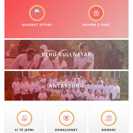
VEPRIMTARI
QENDRAT DITORE
NDIHMA E PARË
DORACAKË
STRATEGJI
BËHU VULLNETAR
MATERIAL EDUKATIVO INFORMATIV
BROCHURES
PRESENTATIONS
ANTARSOHU
SI TË JEPNI
DONACIONET
DONONI