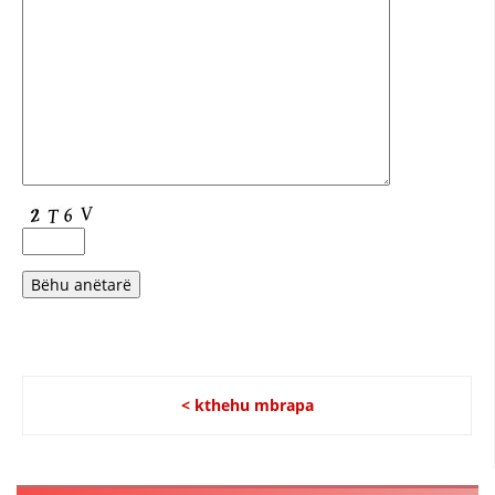
HULUMTIMI I OPINIONIT PUBLIK
BASHKËPUNIM NDËRKOMBËTAR
MARRËVESHJE
PROJEKTE
SHËRBIMI PËR KËRKIM
VEPRIMTARI SHËNDETËSORE PREVENTIVE
NDIHMA E PARË
DHURIMI I GJAKUT
MENAXHIM ME VULLNETARË
< kthehu mbrapa
KUSH JEMI NE