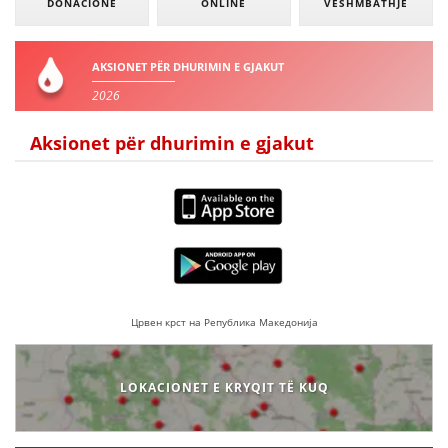
DONACIONE
ONLINE
VESHMBATHJE
AKSIONET PËR DHURIMIN E GJAKUT
2026
Aksionet për dhurimin e gjakut
Црвен крст на Република Македонија
LOKACIONET E KRYQIT TË KUQ