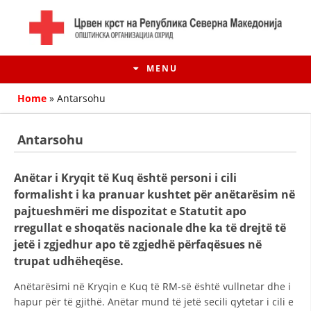
MENU
Home
»
Antarsohu
Antarsohu
Anëtar i Kryqit të Kuq është personi i cili
formalisht i ka pranuar kushtet për anëtarësim në
pajtueshmëri me dispozitat e Statutit apo
rregullat e shoqatës nacionale dhe ka të drejtë të
jetë i zgjedhur apo të zgjedhë përfaqësues në
trupat udhëheqëse.
HISTORIA E LËVIZJES
Anëtarësimi në Kryqin e Kuq të RM-së është vullnetar dhe i
HISTORIA E KRYQIT TË KUQ
hapur për të gjithë. Anëtar mund të jetë secili qytetar i cili e