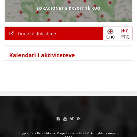
LOKACIONET E KRYQIT TË KUQ
Linqe të dobishme
Kalendari i aktiviteteve
Kryqi i Kuq i Republikë së Maqedonisë - Ohrid ©. All rights reserved.