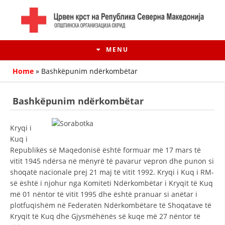
MENU
Home
»
Bashkëpunim ndërkombëtar
Bashkëpunim ndërkombëtar
Kryqi i
Kuq i
Republikës së Maqedonisë është formuar më 17 mars të
vitit 1945 ndërsa në mënyrë të pavarur vepron dhe punon si
shoqatë nacionale prej 21 maj të vitit 1992. Kryqi i Kuq i RM-
së është i njohur nga Komiteti Ndërkombëtar i Kryqit të Kuq
HISTORIA E LËVIZJES
më 01 nëntor të vitit 1995 dhe është pranuar si anëtar i
plotfuqishëm në Federatën Ndërkombëtare të Shoqatave të
HISTORIA E KRYQIT TË KUQ
Kryqit të Kuq dhe Gjysmëhënës së kuqe më 27 nëntor të