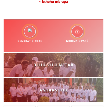
< kthehu mbrapa
QENDRAT DITORE
NDIHMA E PARË
BËHU VULLNETAR
ANTARSOHU