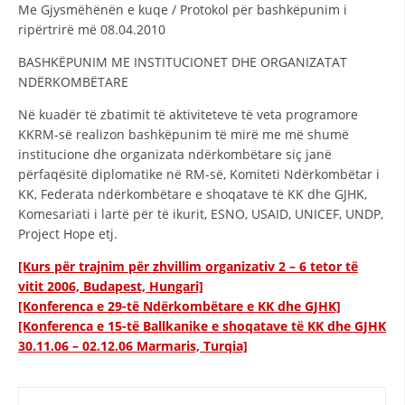
Me Gjysmëhënën e kuqe / Protokol për bashkëpunim i
ripërtrirë më 08.04.2010
BASHKËPUNIM ME INSTITUCIONET DHE ORGANIZATAT
NDËRKOMBËTARE
Në kuadër të zbatimit të aktiviteteve të veta programore
KKRM-së realizon bashkëpunim të mirë me më shumë
institucione dhe organizata ndërkombëtare siç janë
përfaqësitë diplomatike në RM-së, Komiteti Ndërkombëtar i
KK, Federata ndërkombëtare e shoqatave të KK dhe GJHK,
Komesariati i lartë për të ikurit, ESNO, USAID, UNICEF, UNDP,
Project Hope etj.
[Kurs për trajnim për zhvillim organizativ 2 – 6 tetor të
vitit 2006, Budapest, Hungari]
[Konferenca e 29-të Ndërkombëtare e KK dhe GJHK]
[Konferenca e 15-të Ballkanike e shoqatave të KK dhe GJHK
30.11.06 – 02.12.06 Marmaris, Turqiа]