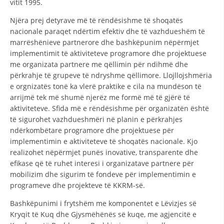
vitit 1995.
STRUKTURA E ORGANIZATËS
Njëra prej detyrave më të rëndësishme të shoqatës
KONTAKT INFORMACIONE
nacionale paraqet ndërtim efektiv dhe të vazhdueshëm të
marrëshënieve partnerore dhe bashkëpunim nëpërmjet
ANËTARËSIMI NË STRUKTURAT PROFESIONALE
implementimit të aktiviteteve programore dhe projektuese
me organizata partnere me qëllimin për ndihmë dhe
përkrahje të grupeve të ndryshme qëllimore. Llojllojshmëria
LIGJI I KRYQIT TË KUQ
e orgnizatës tonë ka vlerë praktike e cila na mundëson të
arrijmë tek më shumë njerëz me formë më të gjërë të
STATUTI I KRYQIT TË KUQ
aktiviteteve. Sfida më e rëndësishme për organizatën është
të sigurohet vazhdueshmëri në planin e përkrahjes
ndërkombëtare programore dhe projektuese për
implementimin e aktiviteteve të shoqatës nacionale. Kjo
realizohet nëpërmjet punës inovative, transparente dhe
efikase që të ruhet interesi i organizatave partnere për
ORGANIZIMI DHE ZHVILLIMI
mobilizim dhe sigurim të fondeve për implementimin e
BORDI DREJTUES
programeve dhe projekteve të KKRM-së.
KUVENDI
Bashkëpunimi i frytshëm me komponentet e Lëvizjes së
Kryqit të Kuq dhe Gjysmëhënës së kuqe, me agjencitë e
STRUKTURA DHE STRUKTURA ORGANIZATIVE