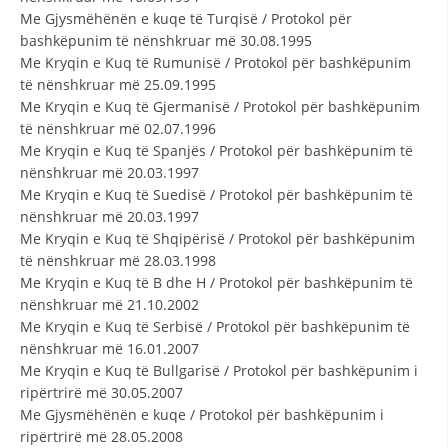
VEPRIMTARI
Me Gjysmëhënën e kuqe të Turqisë / Protokol për
bashkëpunim të nënshkruar më 30.08.1995
Me Kryqin e Kuq të Rumunisë / Protokol për bashkëpunim
të nënshkruar më 25.09.1995
Me Kryqin e Kuq të Gjermanisë / Protokol për bashkëpunim
të nënshkruar më 02.07.1996
DORACAKË
Me Kryqin e Kuq të Spanjës / Protokol për bashkëpunim të
STRATEGJI
nënshkruar më 20.03.1997
Me Kryqin e Kuq të Suedisë / Protokol për bashkëpunim të
MATERIAL EDUKATIVO INFORMATIV
nënshkruar më 20.03.1997
Me Kryqin e Kuq të Shqipërisë / Protokol për bashkëpunim
BROCHURES
të nënshkruar më 28.03.1998
Me Kryqin e Kuq të B dhe H / Protokol për bashkëpunim të
PRESENTATIONS
nënshkruar më 21.10.2002
Me Kryqin e Kuq të Serbisë / Protokol për bashkëpunim të
nënshkruar më 16.01.2007
Me Kryqin e Kuq të Bullgarisë / Protokol për bashkëpunim i
ripërtrirë më 30.05.2007
Me Gjysmëhënën e kuqe / Protokol për bashkëpunim i
ripërtrirë më 28.05.2008