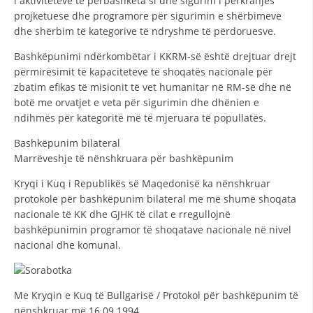
i aktiviteteve të përbashkëta si dhe sigurim i përkrahjes
projketuese dhe programore për sigurimin e shërbimeve
HULUMTIMI I OPINIONIT PUBLIK
dhe shërbim të kategorive të ndryshme të përdoruesve.
BASHKËPUNIM NDËRKOMBËTAR
Bashkëpunimi ndërkombëtar i KKRM-së është drejtuar drejt
përmirësimit të kapaciteteve të shoqatës nacionale për
MARRËVESHJE
zbatim efikas të misionit të vet humanitar në RM-së dhe në
PROJEKTE
botë me orvatjet e veta për sigurimin dhe dhënien e
ndihmës për kategoritë më të mjeruara të popullatës.
SHËRBIMI PËR KËRKIM
Bashkëpunim bilateral
VEPRIMTARI SHËNDETËSORE PREVENTIVE
Marrëveshje të nënshkruara për bashkëpunim
NDIHMA E PARË
Kryqi i Kuq i Republikës së Maqedonisë ka nënshkruar
protokole për bashkëpunim bilateral me më shumë shoqata
DHURIMI I GJAKUT
nacionale të KK dhe GJHK të cilat e rregullojnë
bashkëpunimin programor të shoqatave nacionale në nivel
MENAXHIM ME VULLNETARË
nacional dhe komunal.
KUSH JEMI NE
Me Kryqin e Kuq të Bullgarisë / Protokol për bashkëpunim të
nënshkruar më 16.09.1994