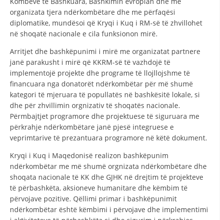
Kombeve të Bashkuara, Bashkimin evropian dhe me
organizata tjera ndërkombëtare dhe me përfaqësi
DISEMINIMI
diplomatike, mundësoi që Kryqi i Kuq i RM-së të zhvillohet
në shoqatë nacionale e cila funksionon mirë.
DREJTA NDERKOMBETARE HUMANITARE
Arritjet dhe bashkëpunimi i mirë me organizatat partnere
PROMOVIMI I VLERAVE HUMANE
janë parakusht i mirë që KKRM-së të vazhdojë të
PËRDORIMIN DHE MBROJTJEN E STEMËS
implementojë projekte dhe programe të llojllojshme të
financuara nga donatorët ndërkombëtar për më shumë
SOCIALO-HUMANITARE
kategori të mjeruara të popullatës në bashkësitë lokale, si
dhe për zhvillimin orgnizativ të shoqatës nacionale.
SI TË JEPNI DONACIONE
Përmbajtjet programore dhe projektuese të siguruara me
PËRGATITSHMËRI DHE VEPRIM GJATË KATASTROFAVE
përkrahje ndërkombëtare janë pjesë integruese e
veprimtarive të prezantuara programore në këtë dokument.
EKIPE PËRGJIGJE DISASTER
Kryqi i Kuq i Maqedonisë realizon bashkëpunim
STACIONIN E UJIT SHPËTIMIT – VODNO
ndërkombëtar me më shumë orgnizata ndërkombëtare dhe
shoqata nacionale të KK dhe GJHK në drejtim të projekteve
EOK E CK
të përbashkëta, aksioneve humanitare dhe këmbim të
PROJEKTE
përvojave pozitive. Qëllimi primar i bashkëpunimit
ndërkombëtar është këmbimi i përvojave dhe implementimi
MARRDHËNJE ME PUBLIKUN